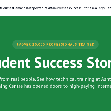
t
Courses
Demands
Manpower Pakistan
Overseas
Success Stories
Gallery
Clien
OVER 20,000 PROFESSIONALS TRAINED
dent Success Sto
from real people. See how technical training at
Asht
ning Centre
has opened doors to high-paying interna