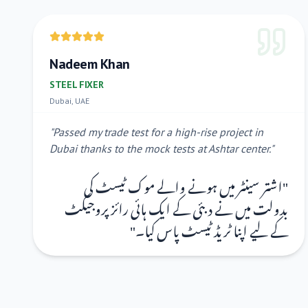
Nadeem Khan
STEEL FIXER
Dubai, UAE
"
Passed my trade test for a high-rise project in
Dubai thanks to the mock tests at Ashtar center.
"
اشتر سینٹر میں ہونے والے موک ٹیسٹ کی
"
بدولت میں نے دبئی کے ایک ہائی رائز پروجیکٹ
"
کے لیے اپنا ٹریڈ ٹیسٹ پاس کیا۔