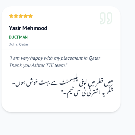
Yasir Mehmood
DUCTMAN
Doha, Qatar
"
I am very happy with my placement in Qatar.
Thank you Ashtar TTC team.
"
میں قطر میں اپنی پلیسمنٹ سے بہت خوش ہوں۔
"
"
شکریہ اشتر ٹی ٹی سی ٹیم۔