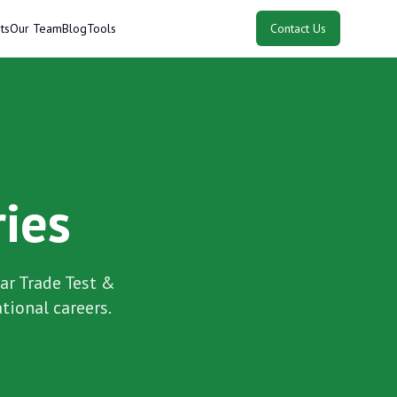
ts
Our Team
Blog
Tools
Contact Us
ries
ar Trade Test &
tional careers.