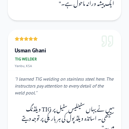
"
ایک پیشہ ورانہ ماحول ہے۔
Usman Ghani
TIG WELDER
Yanbu, KSA
"
I learned TIG welding on stainless steel here. The
instructors pay attention to every detail of the
weld pool.
"
میں نے یہاں سٹینلیس سٹیل پر TIG ویلڈنگ
"
سیکھی۔ اساتذہ ویلڈ پول کی ہر باریکی پر توجہ دیتے
"
ہیں۔