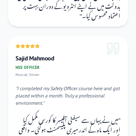
بدولت میں نے اپنے انٹرویو کے دوران بہت پر
"
اعتماد محسوس کیا۔
Sajid Mahmood
HSE OFFICER
Muscat, Oman
"
I completed my Safety Officer course here and got
placed within a month. Truly a professional
environment.
"
میں نے یہاں سے سیفٹی آفیسر کا کورس مکمل کیا
"
اور ایک ماہ کے اندر میری پلیسمنٹ ہوگئی۔ واقعی