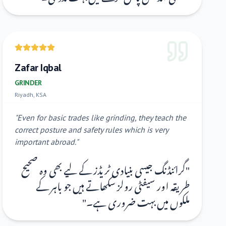
Zafar Iqbal
GRINDER
Riyadh, KSA
"
Even for basic trades like grinding, they teach the
correct posture and safety rules which is very
important abroad.
"
گرائنڈنگ جیسی بنیادی ٹریڈز کے لیے بھی وہ صحیح
"
طریقہ اور سیفٹی رولز سکھاتے ہیں جو باہر کے
"
ملکوں میں بہت ضروری ہے۔