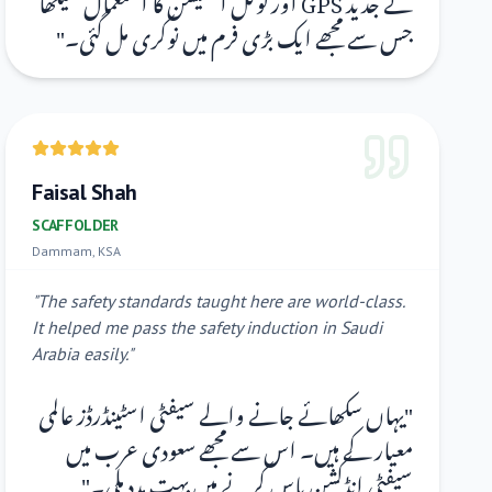
"
جس سے مجھے ایک بڑی فرم میں نوکری مل گئی۔
Faisal Shah
SCAFFOLDER
Dammam, KSA
"
The safety standards taught here are world-class.
It helped me pass the safety induction in Saudi
Arabia easily.
"
یہاں سکھائے جانے والے سیفٹی اسٹینڈرڈز عالمی
"
معیار کے ہیں۔ اس سے مجھے سعودی عرب میں
"
سیفٹی انڈکشن پاس کرنے میں بہت مدد ملی۔