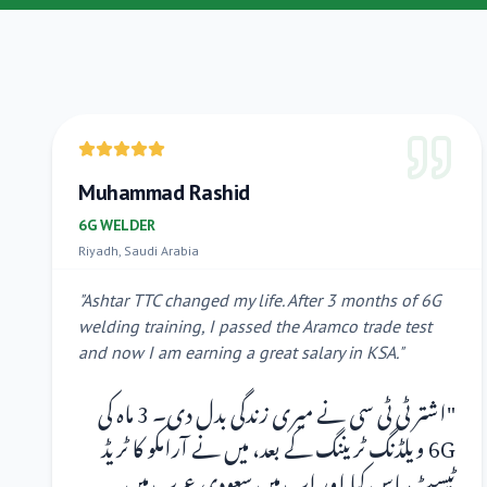
Muhammad Rashid
6G WELDER
Riyadh, Saudi Arabia
"
Ashtar TTC changed my life. After 3 months of 6G
welding training, I passed the Aramco trade test
and now I am earning a great salary in KSA.
"
اشتر ٹی ٹی سی نے میری زندگی بدل دی۔ 3 ماہ کی
"
6G ویلڈنگ ٹریننگ کے بعد، میں نے آرامکو کا ٹریڈ
ٹیسٹ پاس کیا اور اب میں سعودی عرب میں