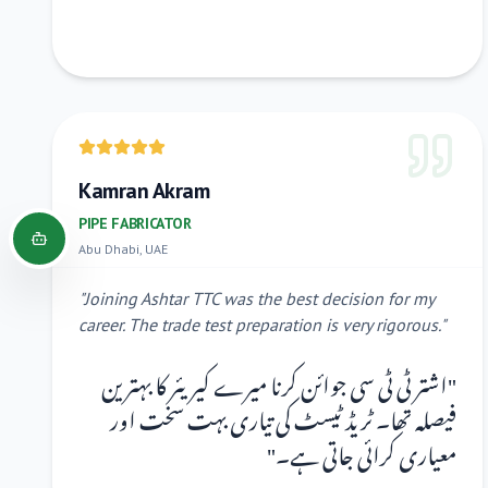
Kamran Akram
PIPE FABRICATOR
Abu Dhabi, UAE
"
Joining Ashtar TTC was the best decision for my
career. The trade test preparation is very rigorous.
"
اشتر ٹی ٹی سی جوائن کرنا میرے کیریئر کا بہترین
"
فیصلہ تھا۔ ٹریڈ ٹیسٹ کی تیاری بہت سخت اور
"
معیاری کرائی جاتی ہے۔