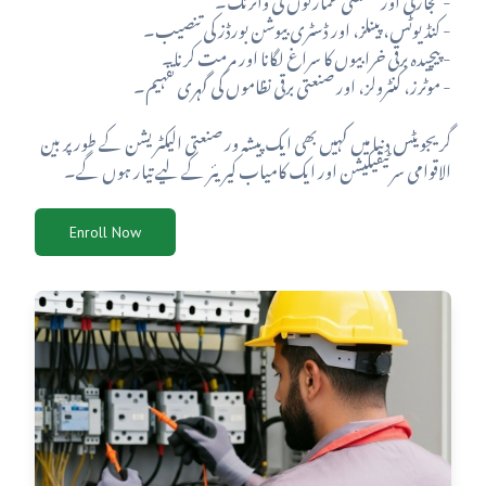
- کنڈیوٹس، پینلز، اور ڈسٹری بیوشن بورڈز کی تنصیب۔
- پیچیدہ برقی خرابیوں کا سراغ لگانا اور مرمت کرنا۔
- موٹرز، کنٹرولز، اور صنعتی برقی نظاموں کی گہری تفہیم۔
گریجویٹس دنیا میں کہیں بھی ایک پیشہ ور صنعتی الیکٹریشن کے طور پر بین
الاقوامی سرٹیفیکیشن اور ایک کامیاب کیریئر کے لیے تیار ہوں گے۔
Enroll Now