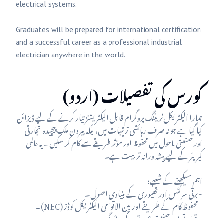
electrical systems.
Graduates will be prepared for international certification
and a successful career as a professional industrial
electrician anywhere in the world.
کورس کی تفصیلات (اردو)
ہمارا الیکٹریکل ٹریننگ پروگرام قابل الیکٹریشنز تیار کرنے کے لیے ڈیزائن
کیا گیا ہے جو نہ صرف رہائشی ترتیبات میں، بلکہ بیرون ملک پیچیدہ تجارتی
اور صنعتی ماحول میں محفوظ اور مؤثر طریقے سے کام کر سکیں۔ یہ عالمی
کیریئر کے لیے پیشہ ورانہ تربیت ہے۔
اہم سیکھنے کے شعبے:
- برقی سرکٹس اور تھیوری کے بنیادی اصول۔
- محفوظ کام کے طریقے اور بین الاقوامی الیکٹریکل کوڈز (NEC)۔
- تجارتی اور صنعتی عمارتوں کی وائرنگ۔